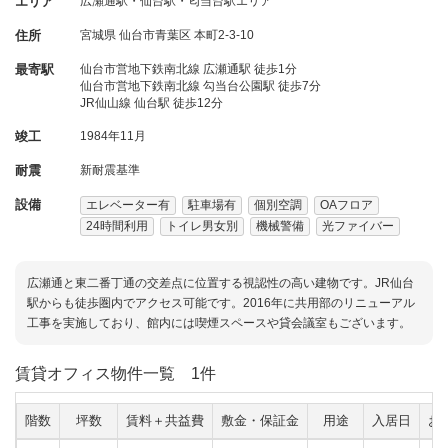
エリア
広瀬通駅・仙台駅・匂当台駅エリア
住所
宮城県
仙台市青葉区
本町2-3-10
最寄駅
仙台市営地下鉄南北線 広瀬通駅 徒歩1分
仙台市営地下鉄南北線 勾当台公園駅 徒歩7分
JR仙山線 仙台駅 徒歩12分
竣工
1984年11月
耐震
新耐震基準
設備
エレベーター有
駐車場有
個別空調
OAフロア
24時間利用
トイレ男女別
機械警備
光ファイバー
広瀬通と東二番丁通の交差点に位置する視認性の高い建物です。JR仙台
駅からも徒歩圏内でアクセス可能です。2016年に共用部のリニューアル
工事を実施しており、館内には喫煙スペースや貸会議室もございます。
賃貸オフィス物件一覧
1件
階数
坪数
賃料＋共益費
敷金・保証金
用途
入居日
お