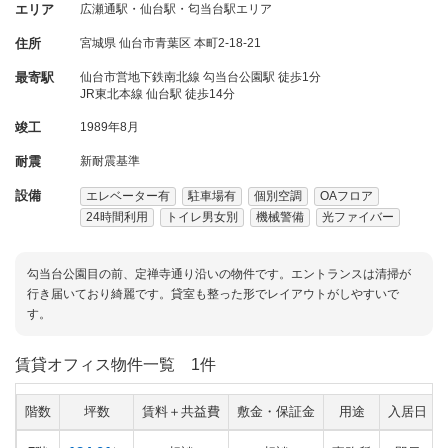
エリア
広瀬通駅・仙台駅・匂当台駅エリア
住所
宮城県
仙台市青葉区
本町2-18-21
最寄駅
仙台市営地下鉄南北線 勾当台公園駅 徒歩1分
JR東北本線 仙台駅 徒歩14分
竣工
1989年8月
耐震
新耐震基準
設備
エレベーター有
駐車場有
個別空調
OAフロア
24時間利用
トイレ男女別
機械警備
光ファイバー
勾当台公園目の前、定禅寺通り沿いの物件です。エントランスは清掃が
行き届いており綺麗です。貸室も整った形でレイアウトがしやすいで
す。
賃貸オフィス物件一覧
1件
階数
坪数
賃料＋共益費
敷金・保証金
用途
入居日