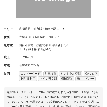
エリア
広瀬通駅・仙台駅・匂当台駅エリア
住所
宮城県
仙台市青葉区
一番町2-4-1
最寄駅
仙台市営地下鉄南北線 仙台駅 徒歩8分
JR仙石線 仙台駅 徒歩8分
竣工
1979年8月
耐震
新耐震基準相当
設備
エレベーター有
駐車場有
セントラル空調
OAフロア
24時間利用
トイレ男女別
機械警備
光ファイバー
青葉通パークビルは、1979年8月に建てられた広瀬通駅・仙台駅・匂当
台駅エリアにあるビルです。地上15階地下2階のの24時間入室可能とな
っておりいつでも使用できます。設備はOAフロア、セントラル空調、エ
レベータ4基を完備しています。また駐車場も完備しています。事務所を