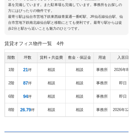
基を完備しています。また駐車場も完備しています。事務所をお探しの
方にはぴったりの物件です。
最寄り駅は仙台市営地下鉄東西線青葉通一番町駅、JR仙石線仙台駅、仙
台市営地下鉄南北線仙台駅と移動にとても便利です。最寄り駅からは徒
歩2分と駅から近いことも魅力のひとつです。
賃貸オフィス物件一覧
4件
階数
坪数
賃料＋共益費
敷金・保証金
用途
入居日
21
1階
相談
相談
事務所
2026年8月
坪
87
2階
相談
相談
事務所
即日
坪
94
6階
相談
相談
事務所
即日
坪
26.79
8階
相談
相談
事務所
2026年12月
坪