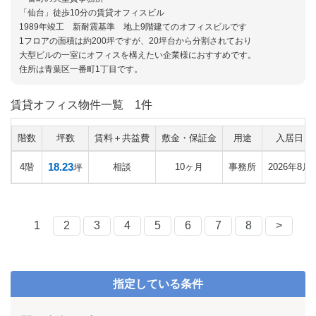
「仙台」徒歩10分の賃貸オフィスビル
1989年竣工 新耐震基準 地上9階建てのオフィスビルです
1フロアの面積は約200坪ですが、20坪台から分割されており
大型ビルの一室にオフィスを構えたい企業様におすすめです。
住所は青葉区一番町1丁目です。
賃貸オフィス物件一覧
1件
階数
坪数
賃料＋共益費
敷金・保証金
用途
入居日
18.23
4階
相談
10ヶ月
事務所
2026年8月
坪
1
2
3
4
5
6
7
8
>
指定している条件