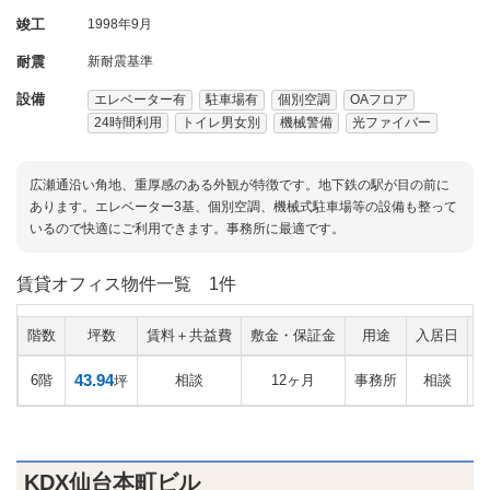
竣工
1998年9月
耐震
新耐震基準
設備
エレベーター有
駐車場有
個別空調
OAフロア
24時間利用
トイレ男女別
機械警備
光ファイバー
広瀬通沿い角地、重厚感のある外観が特徴です。地下鉄の駅が目の前に
あります。エレベーター3基、個別空調、機械式駐車場等の設備も整って
いるので快適にご利用できます。事務所に最適です。
賃貸オフィス物件一覧
1件
階数
坪数
賃料＋共益費
敷金・保証金
用途
入居日
43.94
6階
相談
12ヶ月
事務所
相談
坪
KDX仙台本町ビル