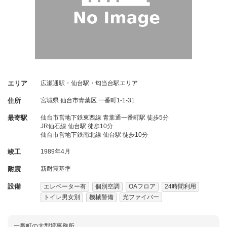
エリア
広瀬通駅・仙台駅・匂当台駅エリア
住所
宮城県
仙台市青葉区
一番町1-1-31
最寄駅
仙台市営地下鉄東西線 青葉通一番町駅 徒歩5分
JR仙石線 仙台駅 徒歩10分
仙台市営地下鉄南北線 仙台駅 徒歩10分
竣工
1989年4月
耐震
新耐震基準
設備
エレベーター有
個別空調
OAフロア
24時間利用
トイレ男女別
機械警備
光ファイバー
一番町の大型貸事務所