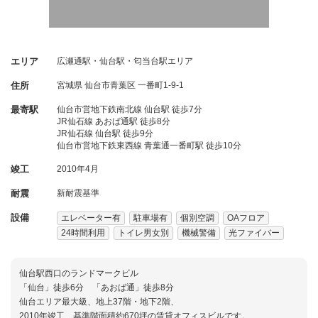
エリア
広瀬通駅・仙台駅・匂当台駅エリア
住所
宮城県
仙台市青葉区
一番町1-9-1
最寄駅
仙台市営地下鉄南北線 仙台駅 徒歩7分
JR仙石線 あおば通駅 徒歩8分
JR仙石線 仙台駅 徒歩9分
仙台市営地下鉄東西線 青葉通一番町駅 徒歩10分
竣工
2010年4月
耐震
新耐震基準
設備
エレベーター有
駐車場有
個別空調
OAフロア
24時間利用
トイレ男女別
機械警備
光ファイバー
仙台駅西口のランドマークビル
「仙台」徒歩6分 「あおば通」徒歩8分
仙台エリア最大級、地上37階・地下2階、
2010年竣工、基準階面積約670坪の賃貸オフィスビルです。