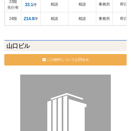
23階
33.1
相談
相談
事務所
即日
坪
先行有
214.8
24階
相談
相談
事務所
即日
坪
山口ビル
この物件についてお問合せ