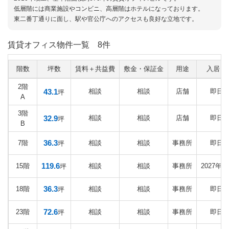
低層階には商業施設やコンビニ、高層階はホテルになっております。
東二番丁通りに面し、駅や官公庁へのアクセスも良好な立地です。
賃貸オフィス物件一覧
8件
階数
坪数
賃料＋共益費
敷金・保証金
用途
入居日
2階
43.1
相談
相談
店舗
即日
坪
A
3階
32.9
相談
相談
店舗
即日
坪
B
36.3
7階
相談
相談
事務所
即日
坪
119.6
15階
相談
相談
事務所
2027年1
坪
36.3
18階
相談
相談
事務所
即日
坪
72.6
23階
相談
相談
事務所
即日
坪