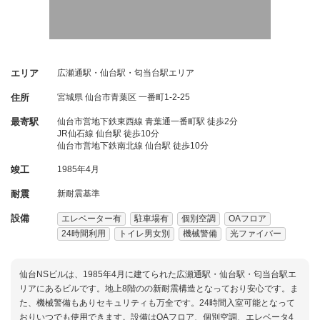
エリア
広瀬通駅・仙台駅・匂当台駅エリア
住所
宮城県
仙台市青葉区
一番町1-2-25
最寄駅
仙台市営地下鉄東西線 青葉通一番町駅 徒歩2分
JR仙石線 仙台駅 徒歩10分
仙台市営地下鉄南北線 仙台駅 徒歩10分
竣工
1985年4月
耐震
新耐震基準
設備
エレベーター有
駐車場有
個別空調
OAフロア
24時間利用
トイレ男女別
機械警備
光ファイバー
仙台NSビルは、1985年4月に建てられた広瀬通駅・仙台駅・匂当台駅エ
リアにあるビルです。地上8階のの新耐震構造となっており安心です。ま
た、機械警備もありセキュリティも万全です。24時間入室可能となって
おりいつでも使用できます。設備はOAフロア、個別空調、エレベータ4