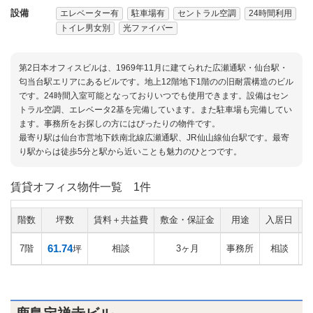
設備
エレベーター有
駐車場有
セントラル空調
24時間利用
トイレ男女別
光ファイバー
第2日本オフィスビルは、1969年11月に建てられた広瀬通駅・仙台駅・
匂当台駅エリアにあるビルです。地上12階地下1階のの旧耐震構造のビル
です。24時間入室可能となっておりいつでも使用できます。設備はセン
トラル空調、エレベータ2基を完備しています。また駐車場も完備してい
ます。事務所をお探しの方にはぴったりの物件です。
最寄り駅は仙台市営地下鉄南北線広瀬通駅、JR仙山線仙台駅です。最寄
り駅からは徒歩5分と駅から近いことも魅力のひとつです。
賃貸オフィス物件一覧
1件
階数
坪数
賃料＋共益費
敷金・保証金
用途
入居日
61.74
7階
相談
3ヶ月
事務所
相談
坪