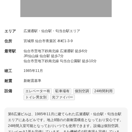
エリア
広瀬通駅・仙台駅・匂当台駅エリア
住所
宮城県
仙台市青葉区
本町1-3-9
最寄駅
仙台市営地下鉄南北線 広瀬通駅 徒歩6分
JR仙山線 仙台駅 徒歩7分
仙台市営地下鉄南北線 勾当台公園駅 徒歩10分
竣工
1985年11月
耐震
新耐震基準
設備
エレベーター有
駐車場有
個別空調
24時間利用
トイレ男女別
光ファイバー
第6広瀬ビルは、1985年11月に建てられた広瀬通駅・仙台駅・匂当台駅
エリアにあるビルです。地上8階のの新耐震構造となっており安心です。
24時間入室可能となっておりいつでも使用できます。設備は個別空調、
エレベータ1基を完備しています。また機械式の駐車場も完備していま