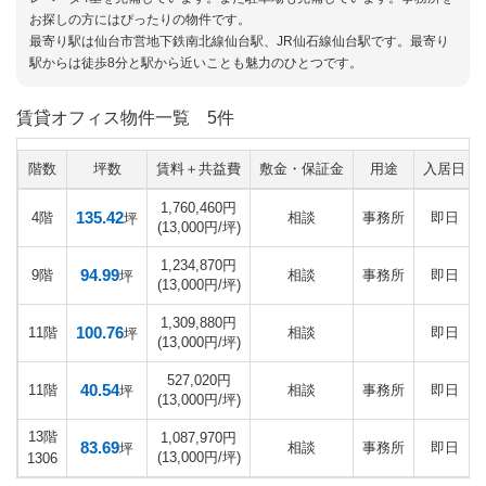
お探しの方にはぴったりの物件です。
最寄り駅は仙台市営地下鉄南北線仙台駅、JR仙石線仙台駅です。最寄り
駅からは徒歩8分と駅から近いことも魅力のひとつです。
賃貸オフィス物件一覧
5件
階数
坪数
賃料＋共益費
敷金・保証金
用途
入居日
1,760,460円
135.42
4階
相談
事務所
即日
坪
(13,000円/坪)
1,234,870円
94.99
9階
相談
事務所
即日
坪
(13,000円/坪)
1,309,880円
100.76
11階
相談
即日
坪
(13,000円/坪)
527,020円
40.54
11階
相談
事務所
即日
坪
(13,000円/坪)
13階
1,087,970円
83.69
相談
事務所
即日
坪
(13,000円/坪)
1306