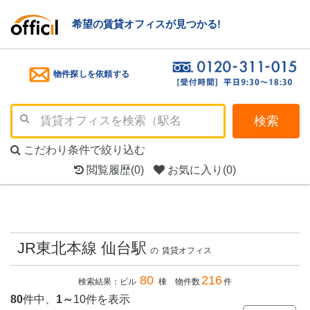
希望の賃貸オフィスが見つかる!
物件探しを依頼する
検索
こだわり条件で絞り込む
閲覧履歴
(0)
お気に入り
(0)
JR東北本線 仙台駅
の
賃貸オフィス
80
216
検索結果：ビル
棟 物件数
件
80
件中、
1～
10件を表示