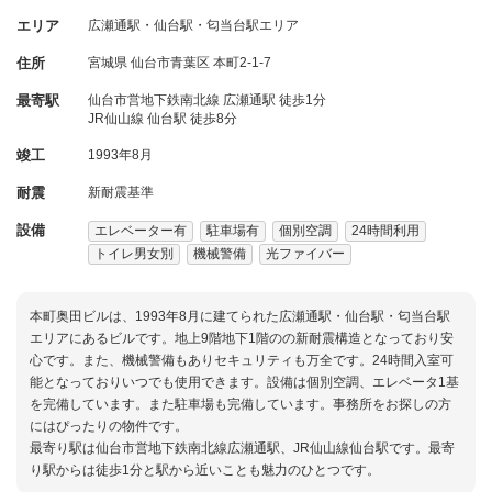
エリア
広瀬通駅・仙台駅・匂当台駅エリア
住所
宮城県
仙台市青葉区
本町2-1-7
最寄駅
仙台市営地下鉄南北線 広瀬通駅 徒歩1分
JR仙山線 仙台駅 徒歩8分
竣工
1993年8月
耐震
新耐震基準
設備
エレベーター有
駐車場有
個別空調
24時間利用
トイレ男女別
機械警備
光ファイバー
本町奥田ビルは、1993年8月に建てられた広瀬通駅・仙台駅・匂当台駅
エリアにあるビルです。地上9階地下1階のの新耐震構造となっており安
心です。また、機械警備もありセキュリティも万全です。24時間入室可
能となっておりいつでも使用できます。設備は個別空調、エレベータ1基
を完備しています。また駐車場も完備しています。事務所をお探しの方
にはぴったりの物件です。
最寄り駅は仙台市営地下鉄南北線広瀬通駅、JR仙山線仙台駅です。最寄
り駅からは徒歩1分と駅から近いことも魅力のひとつです。