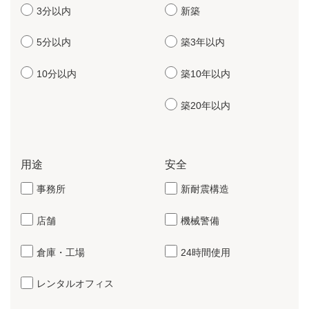
3分以内
新築
5分以内
築3年以内
10分以内
築10年以内
築20年以内
用途
安全
事務所
新耐震構造
店舗
機械警備
倉庫・工場
24時間使用
レンタルオフィス