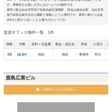
す。事務所をお探しの方にはぴったりの物件です。
最寄り駅は仙台市営地下鉄南北線広瀬通駅、JR仙山線仙台駅、仙台市営
地下鉄南北線勾当台公園駅と移動にとても便利です。最寄り駅からは徒
歩6分と駅から近いことも魅力のひとつです。
賃貸オフィス物件一覧
1件
階数
坪数
賃料＋共益費
敷金・保証金
用途
入居日
お
16.8
4階
相談
相談
事務所
即日
坪
鹿島広業ビル
この物件についてお問合せ