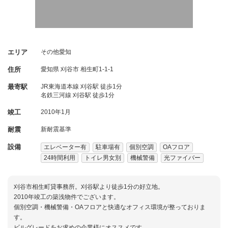
エリア
その他愛知
住所
愛知県
刈谷市
相生町1-1-1
最寄駅
JR東海道本線 刈谷駅 徒歩1分
名鉄三河線 刈谷駅 徒歩1分
竣工
2010年1月
耐震
新耐震基準
設備
エレベーター有
駐車場有
個別空調
OAフロア
24時間利用
トイレ男女別
機械警備
光ファイバー
刈谷市相生町貸事務所。刈谷駅より徒歩1分の好立地。
2010年竣工の築浅物件でございます。
個別空調・機械警備・OAフロアと快適なオフィス環境が整っておりま
す。
ビルグレードをお求めの企業様にオススメです。