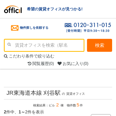
希望の賃貸オフィスが見つかる!
物件探しを依頼する
検索
こだわり条件で絞り込む
閲覧履歴
(0)
お気に入り
(0)
JR東海道本線 刈谷駅
の
賃貸オフィス
2
5
検索結果：ビル
棟 物件数
件
2
件中、
1～
2件を表示