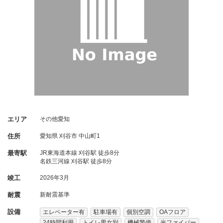
エリア
その他愛知
住所
愛知県
刈谷市
中山町1
最寄駅
JR東海道本線 刈谷駅 徒歩8分
名鉄三河線 刈谷駅 徒歩8分
竣工
2026年3月
耐震
新耐震基準
設備
エレベーター有
駐車場有
個別空調
OAフロア
24時間利用
トイレ男女別
機械警備
光ファイバー