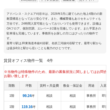
アドバンス・スクエア刈谷Ⅲは、2026年3月に建てられた地上4階のの新
耐震構造となっており安心です。また、機械警備もありセキュリティも
万全です。24時間入室可能となっておりいつでも使用できます。設備は
OAフロア、個別空調、エレベータ2基を完備しています。また平置きの
駐車場も完備しています。事務所をお探しの方にはぴったりの物件で
す。
最寄り駅はJR東海道本線刈谷駅、名鉄三河線刈谷駅です。最寄り駅から
は徒歩8分と駅から近いことも魅力のひとつです。
賃貸オフィス物件一覧
4件
※当物件は特殊物件のため、最新の募集状況に関しましてはお問合
お願い致します。
階数
坪数
賃料＋共益費
敷金・保証金
用途
入居日
99.24
1階
相談
相談
事務所
即日
坪
119.16
1階
相談
相談
事務所
即日
坪