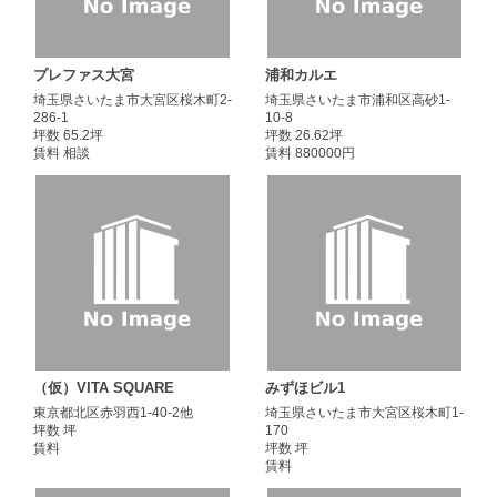
プレファス大宮
浦和カルエ
埼玉県さいたま市大宮区桜木町2-
埼玉県さいたま市浦和区高砂1-
286-1
10-8
坪数 65.2坪
坪数 26.62坪
賃料 相談
賃料 880000円
（仮）VITA SQUARE
みずほビル1
東京都北区赤羽西1-40-2他
埼玉県さいたま市大宮区桜木町1-
坪数 坪
170
賃料
坪数 坪
賃料