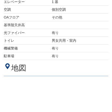
エレベーター
1 基
空調
個別空調
OAフロア
その他
基準階天井高
光ファイバー
有り
トイレ
男女共用・室内
機械警備
有り
駐車場
有り
地図